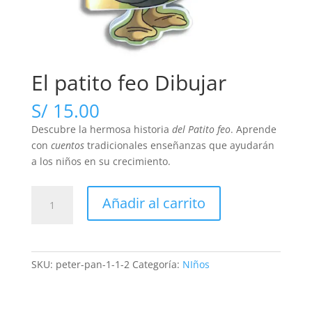
El patito feo Dibujar
S/
15.00
Descubre la hermosa historia
del Patito feo
. Aprende
con
cuentos
tradicionales enseñanzas que ayudarán
a los niños en su crecimiento.
El
Añadir al carrito
patito
feo
Dibujar
cantidad
SKU:
peter-pan-1-1-2
Categoría:
NIños